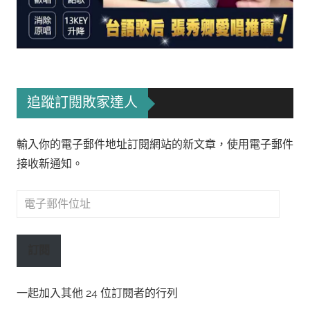
追蹤訂閱敗家達人
輸入你的電子郵件地址訂閱網站的新文章，使用電子郵件
接收新通知。
電
子
郵
訂閱
件
位
一起加入其他 24 位訂閱者的行列
址