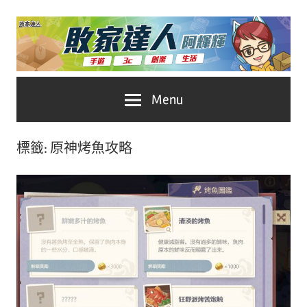
Skip
to
content
台
敗
Menu
灣
No.1
家
遊
標籤:
原神烤魚攻略
戲
達
科
人
技
自
推
媒
體。
薦