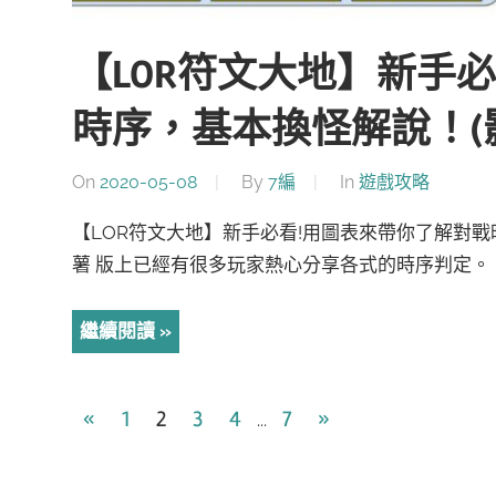
【LOR符文大地】新手
時序，基本換怪解說！(
On
2020-05-08
By
7編
In
遊戲攻略
【LOR符文大地】新手必看!用圖表來帶你了解對戰
薯 版上已經有很多玩家熱心分享各式的時序判定。 
繼續閱讀
文
Previous
Next
«
1
2
3
4
7
»
...
Posts
Posts
章