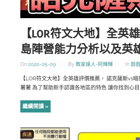
【LOR符文大地】全英
島陣營能力分析以及英雄
On
2020-05-09
By
敗家達人-阿輝輝
In
遊
【LOR符文大地】全英雄評價推薦， 諾克薩斯vs
薯薯 為了幫助新手認識各地區的特色 讓你找到心目
繼續閱讀