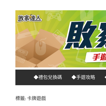
Skip
to
content
台
敗
◆禮包兌換碼
◆手遊攻略
灣
No.1
家
遊
標籤:
卡牌遊戲
戲