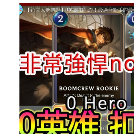
達
科
技
自
人
媒
體。
推
薦