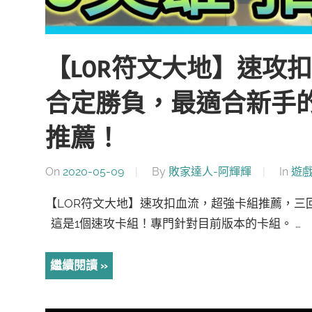
【LOR符文大地】速攻
合定勝負，最適合新手
推薦！
On
2020-05-09
By
敗家達人-阿輝輝
In
遊
【LOR符文大地】速攻扣血流，超強卡組推薦，三回
這是1個速攻卡組！專門針對目前版本的卡組。 …
繼續閱讀