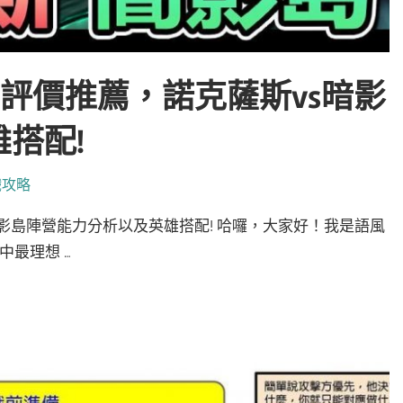
雄評價推薦，諾克薩斯vs暗影
搭配!
戲攻略
暗影島陣營能力分析以及英雄搭配! 哈囉，大家好！我是語風
中最理想 …