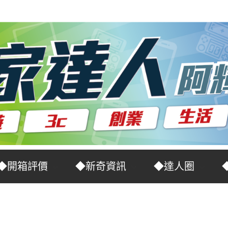
◆開箱評價
◆新奇資訊
◆達人圈