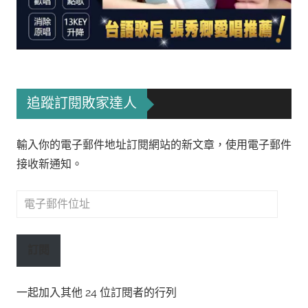
追蹤訂閱敗家達人
輸入你的電子郵件地址訂閱網站的新文章，使用電子郵件
接收新通知。
電
子
郵
訂閱
件
位
一起加入其他 24 位訂閱者的行列
址