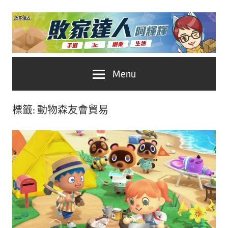
Skip
to
content
台
敗
Menu
灣
No.1
家
遊
標籤:
動物森友會貿易
戲
達
科
人
技
自
推
媒
體。
薦