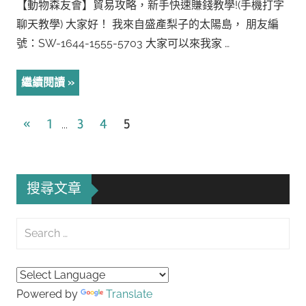
【動物森友會】貿易攻略，新手快速賺錢教學!(手機打字
聊天教學) 大家好！ 我來自盛產梨子的太陽島， 朋友編
號：SW-1644-1555-5703 大家可以來我家 …
繼續閱讀
文
Previous
«
1
3
4
5
...
Posts
章
導
搜尋文章
覽
Search
for:
Searc
Powered by
Translate