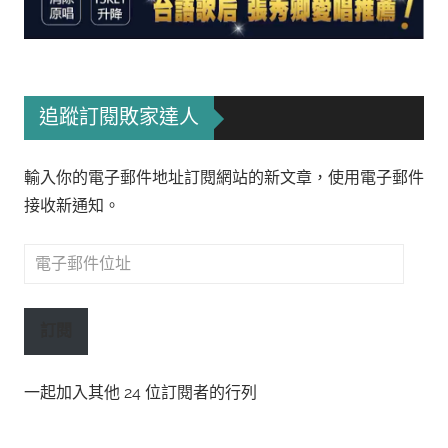
追蹤訂閱敗家達人
輸入你的電子郵件地址訂閱網站的新文章，使用電子郵件
接收新通知。
電
子
郵
訂閱
件
位
一起加入其他 24 位訂閱者的行列
址