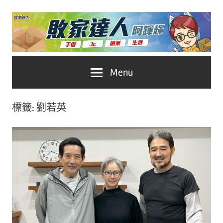
Skip
to
content
台
敗
Menu
灣
No.1
家
遊
標籤:
劉若英
戲
達
科
人
技
自
推
媒
體。
薦