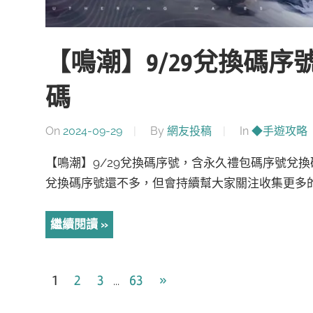
【鳴潮】9/29兌換碼
碼
On
2024-09-29
By
網友投稿
In
◆手遊攻略
【鳴潮】9/29兌換碼序號，含永久禮包碼序號兌
兌換碼序號還不多，但會持續幫大家關注收集更多的
繼續閱讀
文
Next
1
2
3
63
»
...
Posts
章