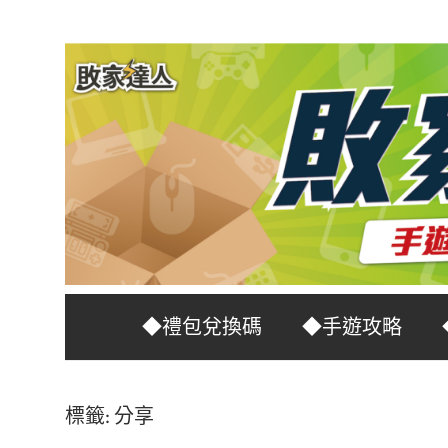
Skip
to
content
台
敗
◆禮包兌換碼
◆手遊攻略
灣
No.1
家
遊
標籤:
分享
戲