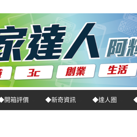
◆開箱評價
◆新奇資訊
◆達人圈