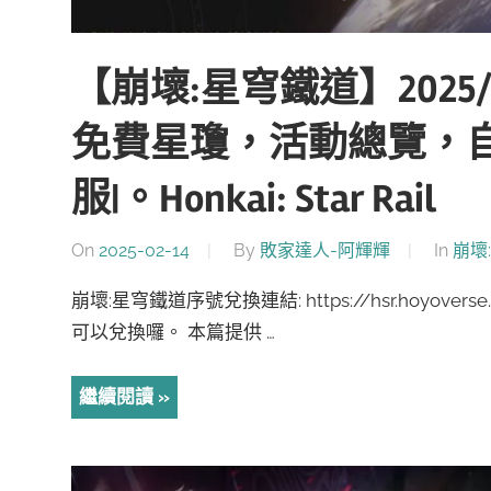
【崩壞:星穹鐵道】2025
免費星瓊，活動總覽，自
服|。Honkai: Star Rail
On
2025-02-14
By
敗家達人-阿輝輝
In
崩壞
崩壞:星穹鐵道序號兌換連結: https://hsr.hoyov
可以兌換囉。 本篇提供 …
繼續閱讀