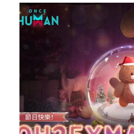
達
科
技
自
人
媒
體。
推
薦