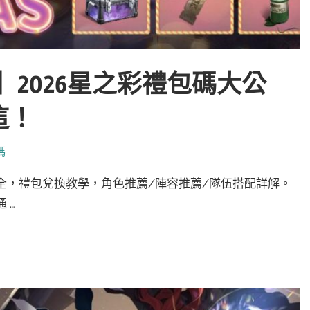
an】2026星之彩禮包碼大公
這！
碼
號大全，禮包兌換教學，角色推薦/陣容推薦/隊伍搭配詳解。
 …