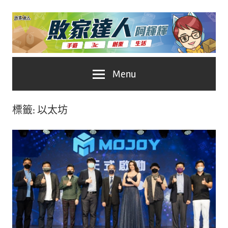
Skip
to
content
台
敗
Menu
灣
No.1
家
遊
標籤:
以太坊
戲
達
科
人
技
自
推
媒
體。
薦