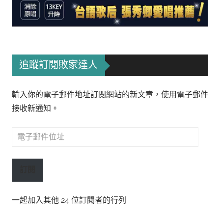
追蹤訂閱敗家達人
輸入你的電子郵件地址訂閱網站的新文章，使用電子郵件
接收新通知。
電
子
郵
訂閱
件
位
一起加入其他 24 位訂閱者的行列
址