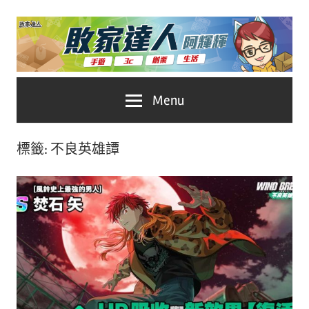
Skip
to
content
台
敗
Menu
灣
No.1
家
遊
標籤:
不良英雄譚
戲
達
科
人
技
自
推
媒
體。
薦