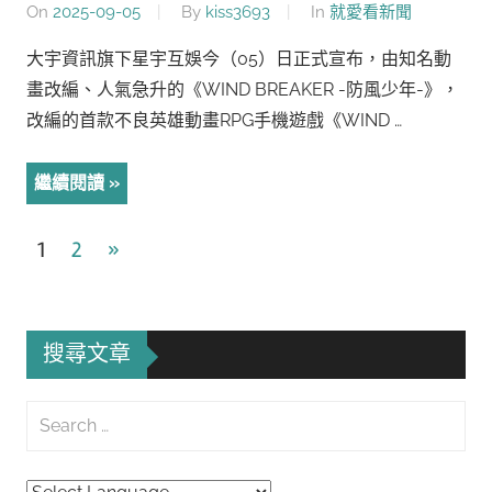
On
2025-09-05
By
kiss3693
In
就愛看新聞
大宇資訊旗下星宇互娛今（05）日正式宣布，由知名動
畫改編、人氣急升的《WIND BREAKER -防風少年-》，
改編的首款不良英雄動畫RPG手機遊戲《WIND …
繼續閱讀
文
Next
1
2
»
Posts
章
導
搜尋文章
覽
Search
for:
Searc