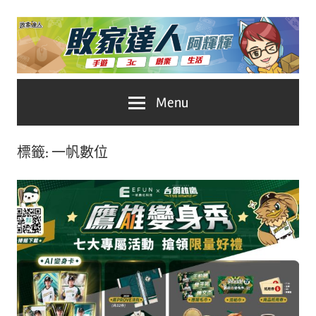
Skip
to
content
台
敗
Menu
灣
No.1
家
遊
標籤:
一帆數位
戲
達
科
人
技
自
推
媒
體。
薦