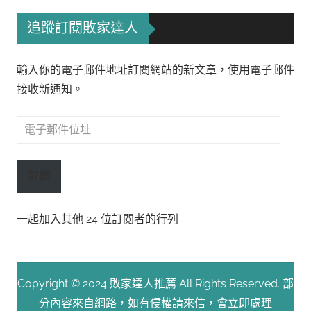
追蹤訂閱敗家達人
輸入你的電子郵件地址訂閱網站的新文章，使用電子郵件
接收新通知。
電
子
郵
訂閱
件
位
一起加入其他 24 位訂閱者的行列
址
Copyright © 2024 敗家達人推薦 All Rights Reserved. 部
分內容來自網路，如有侵權請來信，會立即處理