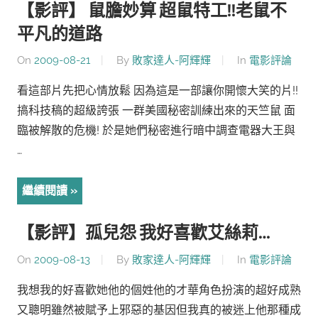
【影評】 鼠膽妙算 超鼠特工!!老鼠不
平凡的道路
On
2009-08-21
By
敗家達人-阿輝輝
In
電影評論
看這部片先把心情放鬆 因為這是一部讓你開懷大笑的片!!
搞科技稿的超級誇張 一群美國秘密訓練出來的天竺鼠 面
臨被解散的危機! 於是她們秘密進行暗中調查電器大王與
…
繼續閱讀
【影評】孤兒怨 我好喜歡艾絲莉…
On
2009-08-13
By
敗家達人-阿輝輝
In
電影評論
我想我的好喜歡她他的個姓他的才華角色扮演的超好成熟
又聰明雖然被賦予上邪惡的基因但我真的被迷上他那種成