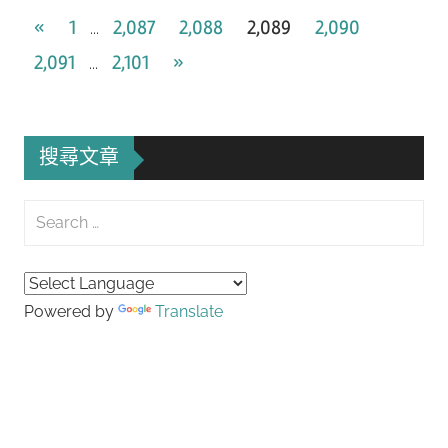
文
Previous
«
1
2,087
2,088
2,089
2,090
...
Posts
Next
2,091
2,101
»
章
...
Posts
導
覽
搜尋文章
Search
for:
Searc
Powered by
Translate