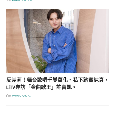
反差萌！舞台歌唱千變萬化、私下踏實純真，
LiTV專訪「金曲歌王」許富凱。
On
2026-08-04