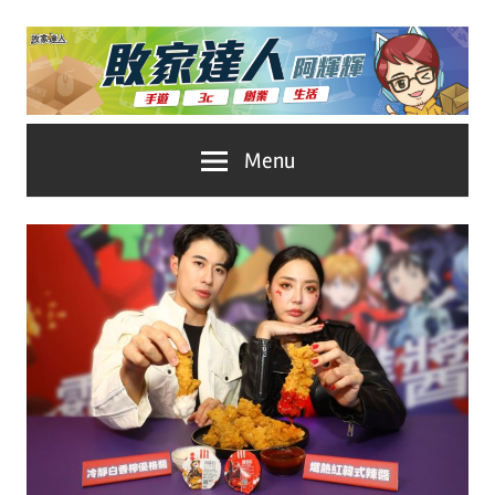
Skip
to
content
台
敗
Menu
灣
No.1
家
遊
戲
達
科
人
技
自
推
媒
體。
薦