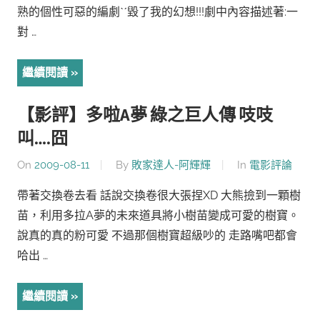
熟的個性可惡的編劇ˋˊ毀了我的幻想!!!劇中內容描述著:一
對 …
繼續閱讀
【影評】多啦A夢 綠之巨人傳 吱吱
叫….囧
On
2009-08-11
By
敗家達人-阿輝輝
In
電影評論
帶著交換卷去看 話說交換卷很大張捏XD 大熊撿到一顆樹
苗，利用多拉A夢的未來道具將小樹苗變成可愛的樹寶。
說真的真的粉可愛 不過那個樹寶超級吵的 走路嘴吧都會
哈出 …
繼續閱讀