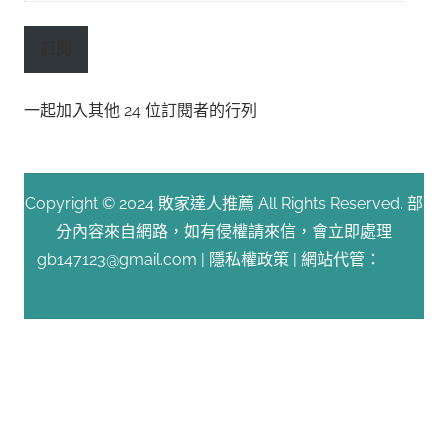
子
郵
訂閱
件
位
一起加入其他 24 位訂閱者的行列
址
Copyright © 2024 敗家達人推薦 All Rights Reserved. 部
分內容來自網路，如有侵權請來信，會立即處理
gb147123@gmail.com |
隱私權政策
| 網站代管：
Fast
Line 台灣速連