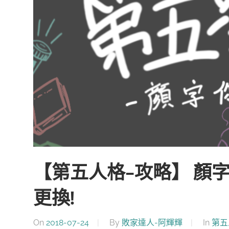
【第五人格-攻略】 顏
更換!
On
2018-07-24
By
敗家達人-阿輝輝
In
第五