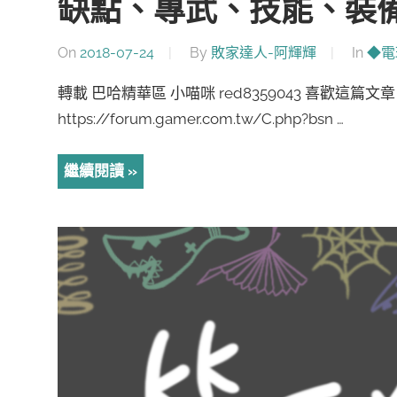
缺點、專武、技能、裝
On
2018-07-24
By
敗家達人-阿輝輝
In
◆電
轉載 巴哈精華區 小喵咪 red8359043 喜歡這
https://forum.gamer.com.tw/C.php?bsn …
繼續閱讀