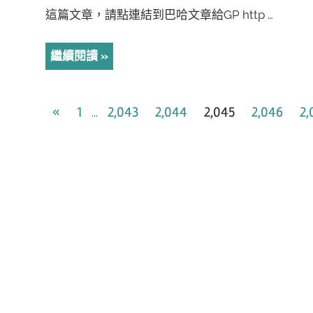
這篇文章，請點連結到巴哈文章給GP http …
繼續閱讀
文
Previous
«
1
2,043
2,044
2,045
2,046
2,
...
Posts
章
導
覽