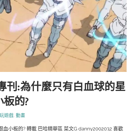
專刊:為什麼只有白血球的星
板的?
玩遊戲
,
動畫
的? 轉載 巴哈精華區 菜文G danny2002032 喜歡