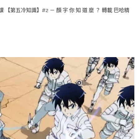
課 【第五冷知識】#2 － 顏 字 你 知 道 麼 ？ 轉載 巴哈精