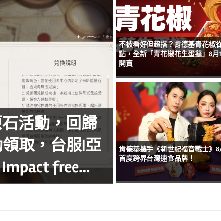
不被看好但超搭？肯德基青花椒
點，全新「青花椒花生蛋撻」8月1
開賣
原石活動，回歸
領取，台服|亞
肯德基攜手《新世紀福音戰士》8/
首度跨界台灣速食品牌！
pact free