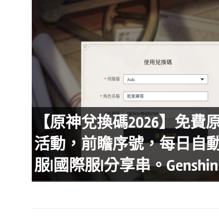
達
科
技
自
人
媒
體。
推
薦
【原神兌換碼2026】免費
活動，前瞻序號，每日自動
服|國際服|分享串。Genshin Im
number