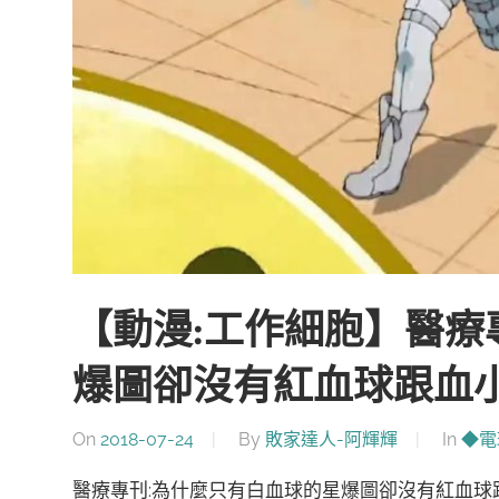
【動漫:工作細胞】醫療
爆圖卻沒有紅血球跟血小
On
2018-07-24
By
敗家達人-阿輝輝
In
◆電
醫療專刊:為什麼只有白血球的星爆圖卻沒有紅血球跟血小板