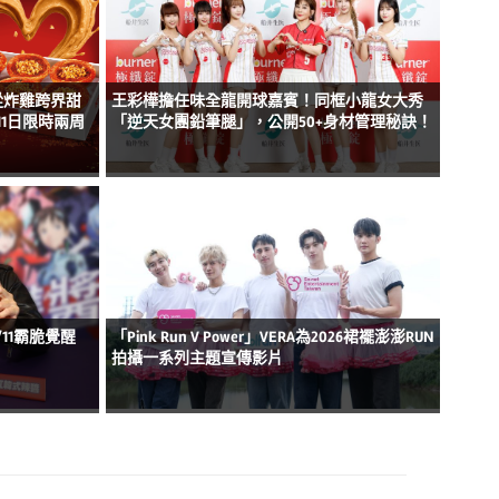
從炸雞跨界甜
王彩樺擔任味全龍開球嘉賓！同框小龍女大秀
1日限時兩周
「逆天女團鉛筆腿」，公開50+身材管理秘訣！
11霸脆覺醒
「Pink Run V Power」VERA為2026裙襬澎澎RUN
拍攝一系列主題宣傳影片