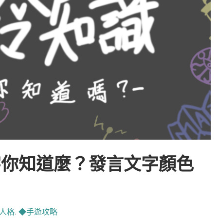
字你知道麼？發言文字顏色
人格
,
◆手遊攻略