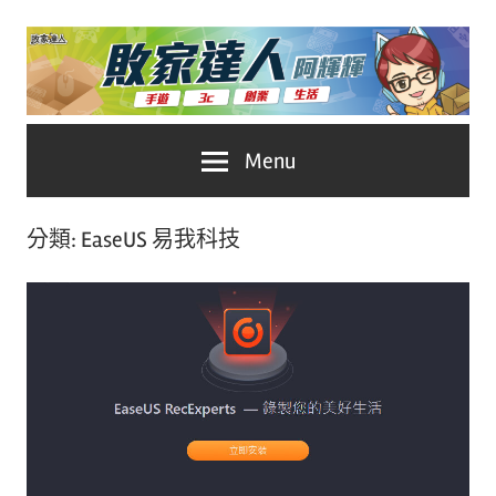
Skip
to
content
台
敗
Menu
灣
No.1
家
遊
分類:
EaseUS 易我科技
戲
達
科
人
技
自
推
媒
體。
薦