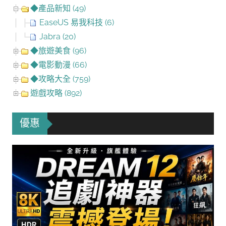
◆產品新知 (49)
EaseUS 易我科技 (6)
Jabra (20)
◆旅遊美食 (96)
◆電影動漫 (66)
◆攻略大全 (759)
遊戲攻略 (892)
優惠