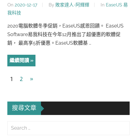
On
2020-12-17
By
敗家達人-阿輝輝
In
EaseUS 易
我科技
2020電腦軟體冬季促銷，EaseUS感恩回饋。 EaseUS
Software易我科技在今年12月推出了超優惠的軟體促
銷， 最高享5折優惠。EaseUS軟體基 …
繼續閱讀
文
Next
1
2
»
Posts
章
導
搜尋文章
覽
Search
for: