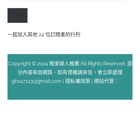
子
郵
訂閱
件
位
一起加入其他 24 位訂閱者的行列
址
Copyright © 2024 敗家達人推薦 All Rights Reserved. 部
分內容來自網路，如有侵權請來信，會立即處理
gb147123@gmail.com |
隱私權政策
| 網站代管：
Fast
Line 台灣速連