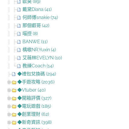
歐昊 (89)
戴黛Diana (41)
何師傅snakie (74)
那個叡哥 (42)
喵控 (8)
BANWE (11)
楀噷NR.Yuxin (4)
艾薇林EVELYN (10)
教練Coach (14)
◆禮包兌換碼 (294)
◆手遊攻略 (2036)
◆Vtuber (40)
◆開箱評價 (327)
◆電玩遊戲 (185)
◆創業理財 (62)
◆新奇資訊 (398)