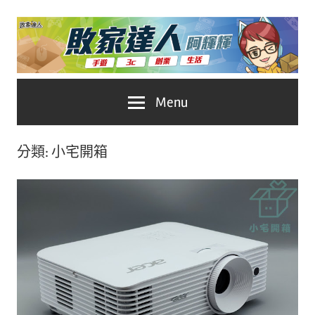
Skip
to
content
台
敗
Menu
灣
No.1
家
遊
分類:
小宅開箱
戲
達
科
人
技
自
推
媒
體。
薦