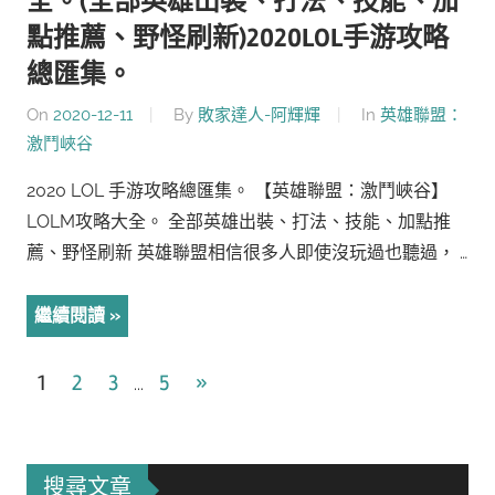
全。(全部英雄出裝、打法、技能、加
點推薦、野怪刷新)2020LOL手游攻略
總匯集。
On
2020-12-11
By
敗家達人-阿輝輝
In
英雄聯盟：
激鬥峽谷
2020 LOL 手游攻略總匯集。 【英雄聯盟：激鬥峽谷】
LOLM攻略大全。 全部英雄出裝、打法、技能、加點推
薦、野怪刷新 英雄聯盟相信很多人即使沒玩過也聽過， …
繼續閱讀
文
Next
1
2
3
5
»
...
Posts
章
導
搜尋文章