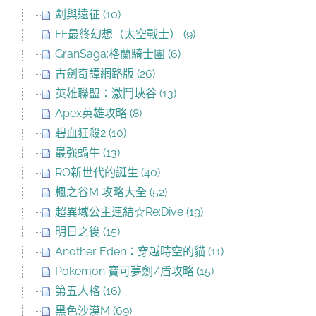
劍與遠征 (10)
FF最終幻想（太空戰士） (9)
GranSaga:格蘭騎士團 (6)
古劍奇譚網路版 (26)
英雄聯盟：激鬥峽谷 (13)
Apex英雄攻略 (8)
碧血狂殺2 (10)
最強蝸牛 (13)
RO新世代的誕生 (40)
楓之谷M 攻略大全 (52)
超異域公主連結☆Re:Dive (19)
明日之後 (15)
Another Eden：穿越時空的貓 (11)
Pokemon 寶可夢劍/盾攻略 (15)
第五人格 (16)
黑色沙漠M (69)