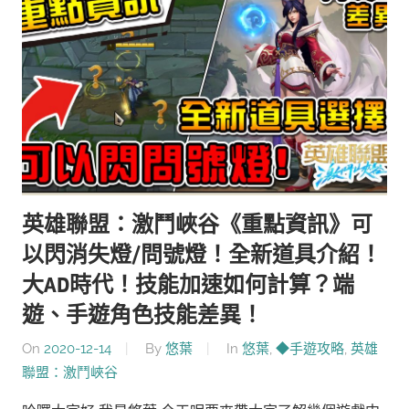
英雄聯盟：激鬥峽谷《重點資訊》可
以閃消失燈/問號燈！全新道具介紹！
大AD時代！技能加速如何計算？端
遊、手遊角色技能差異！
On
2020-12-14
By
悠葉
In
悠葉
,
◆手遊攻略
,
英雄
聯盟：激鬥峽谷