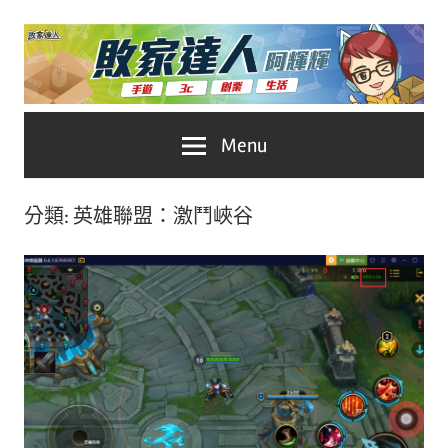
Skip
to
content
台
敗
Menu
灣
No.1
家
遊
分類:
英雄聯盟：激鬥峽谷
戲
達
科
人
技
自
推
媒
體。
薦