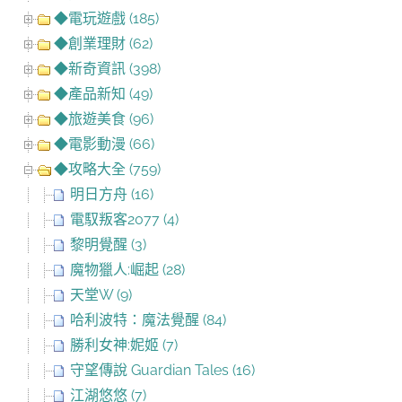
◆電玩遊戲 (185)
◆創業理財 (62)
◆新奇資訊 (398)
◆產品新知 (49)
◆旅遊美食 (96)
◆電影動漫 (66)
◆攻略大全 (759)
明日方舟 (16)
電馭叛客2077 (4)
黎明覺醒 (3)
魔物獵人:崛起 (28)
天堂W (9)
哈利波特：魔法覺醒 (84)
勝利女神:妮姬 (7)
守望傳說 Guardian Tales (16)
江湖悠悠 (7)