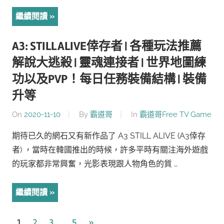
繼續閱讀
A3: STILL ALIVE倖存者 | 各種玩法推薦
解說大逃殺 | 靈魂連接者 | 世界地圖練
功以及PVP！每日任務裝備結構 | 裝備
升等
On
2020-11-10
By
霸道哥
In
霸道哥Free TV Game
期待已久的網石又有新作品了 A3 STILL ALIVE (A3倖存
者) ，當時在韓國推出的時候，許多平時有關注海外遊戲
的玩家都非常興奮，光影表現跟人物角色的質 …
繼續閱讀
文
Next
1
2
3
5
»
...