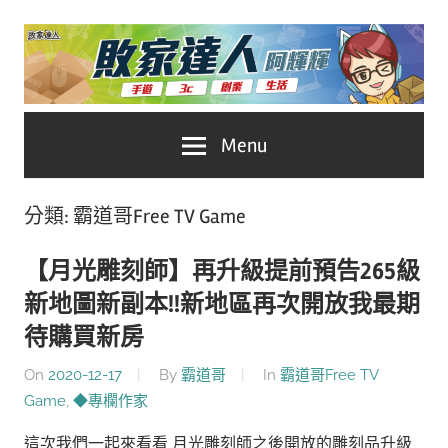
Skip
to
content
台
敗
Menu
灣
No.1
家
遊
分類:
霸道哥Free TV Game
戲
達
科
【月光雕刻師】再升級提前預告265級
人
技
新地圖新副本!!新地區再次開放我最期
自
推
待購買新房
媒
體。
On
2020-12-17
By
霸道哥
In
霸道哥Free TV
薦
Game
,
◆專欄作家
這次我們一起來看看 月光雕刻師之後開放的雕刻品升級