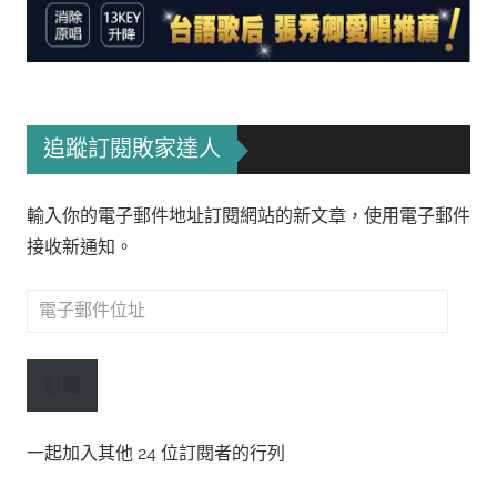
追蹤訂閱敗家達人
輸入你的電子郵件地址訂閱網站的新文章，使用電子郵件
接收新通知。
電
子
郵
訂閱
件
位
一起加入其他 24 位訂閱者的行列
址