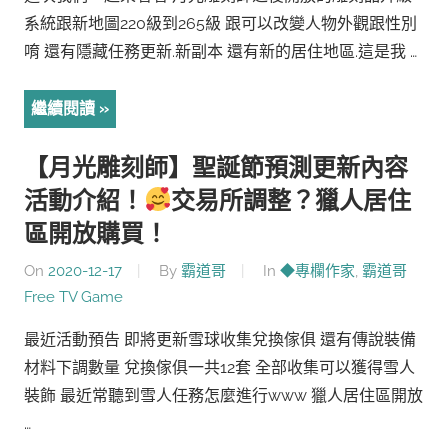
系統跟新地圖220級到265級 跟可以改變人物外觀跟性別
唷 還有隱藏任務更新.新副本 還有新的居住地區.這是我 …
繼續閱讀
【月光雕刻師】聖誕節預測更新內容
活動介紹！
交易所調整？獵人居住
區開放購買！
On
2020-12-17
By
霸道哥
In
◆專欄作家
,
霸道哥
Free TV Game
最近活動預告 即將更新雪球收集兌換傢俱 還有傳說裝備
材料下調數量 兌換傢俱一共12套 全部收集可以獲得雪人
裝飾 最近常聽到雪人任務怎麼進行www 獵人居住區開放
…