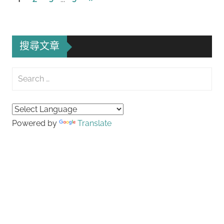
Posts
章
導
搜尋文章
覽
Search
for:
Searc
Powered by
Translate