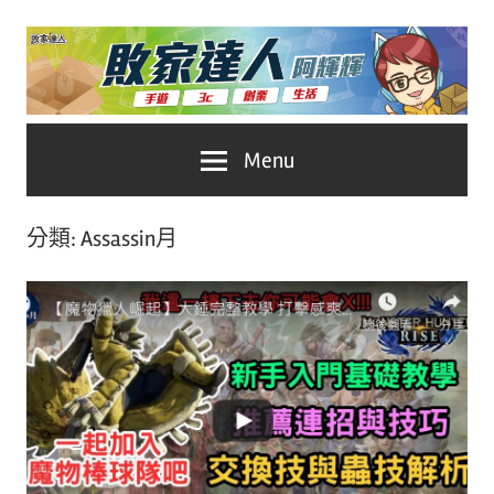
Skip
to
content
台
敗
Menu
灣
No.1
家
遊
分類:
Assassin月
戲
達
科
人
技
自
推
媒
體。
薦