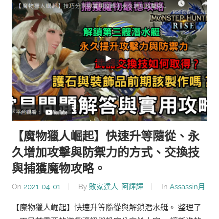
【魔物獵人崛起】快速升等隨從、永
久增加攻擊與防禦力的方式、交換技
與捕獲魔物攻略。
On
2021-04-01
By
敗家達人-阿輝輝
In
Assassin月
【魔物獵人崛起】快速升等隨從與解鎖潛水艇。 整理了