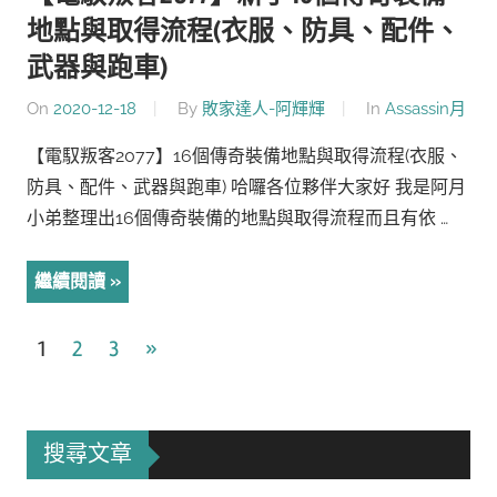
地點與取得流程(衣服、防具、配件、
武器與跑車)
On
2020-12-18
By
敗家達人-阿輝輝
In
Assassin月
【電馭叛客2077】16個傳奇裝備地點與取得流程(衣服、
防具、配件、武器與跑車) 哈囉各位夥伴大家好 我是阿月
小弟整理出16個傳奇裝備的地點與取得流程而且有依 …
繼續閱讀
文
Next
1
2
3
»
Posts
章
導
搜尋文章
覽