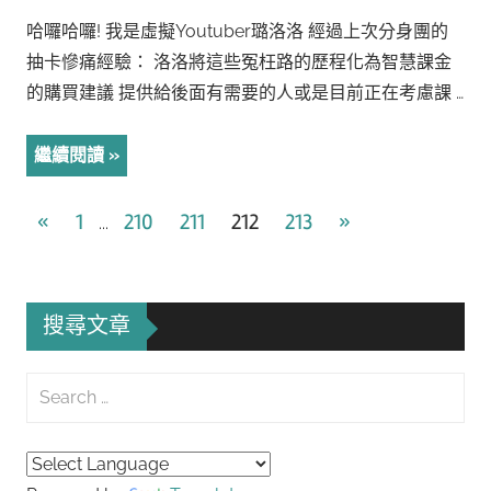
哈囉哈囉! 我是虛擬Youtuber璐洛洛 經過上次分身團的
抽卡慘痛經驗： 洛洛將這些冤枉路的歷程化為智慧課金
的購買建議 提供給後面有需要的人或是目前正在考慮課 …
繼續閱讀
文
Previous
Next
«
1
210
211
212
213
»
...
Posts
Posts
章
導
搜尋文章
覽
Search
for:
Searc