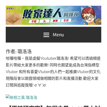
Skip
to
content
台
敗
Menu
灣
No.1
家
遊
作者:
璐洛洛
戲
達
哈囉哈囉，我是虛擬Youtuber璐洛洛! 希望可以透過頻道
科
影片帶給大家更多的歡樂! 同時也期望能成為台灣指標型
人
技
Vtuber 和所有喜愛Vtuber的人們一起推廣Vtuber的文化
自
現階段會以遊戲領域做相關的影片和直播活動 歡迎大家
推
媒
訂閱與追蹤我哦! σ`∀´)σ
體。
薦