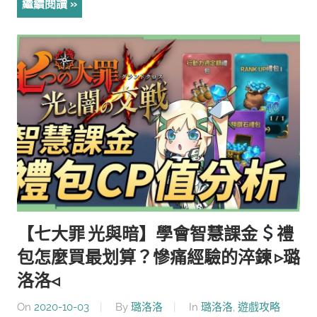
繼續閱讀
【七大罪 光與暗】學會智慧課金
禮
包怎麼買最划算？慘痛經驗的淬鍊 ▹璐
洛洛◃
On
2020-10-03
By
璐洛洛
In
璐洛洛
,
遊戲攻略