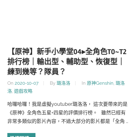
【原神】新手小學堂04▸全角色T0~T2
排行榜｜輸出型、輔助型、恢復型｜
練到幾等？隊員？
On
2020-10-07
By
璐洛洛
In
原神Genshin
,
璐洛
洛
,
遊戲攻略
哈囉哈囉！我是虛擬youtuber璐洛洛， 這次要帶來的是
《原神》全角色五星+四星的評價排行榜。 雖然已經有
非常多類似的影片內容，不過大部分的影片都是「全角 …