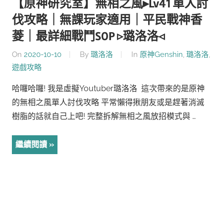
【原神研究室】無相之風▸Lv41 單人討
伐攻略｜無課玩家適用｜平民戰神香
菱｜最詳細戰鬥SOP ▹璐洛洛◃
On
2020-10-10
By
璐洛洛
In
原神Genshin
,
璐洛洛
,
遊戲攻略
哈囉哈囉! 我是虛擬Youtuber璐洛洛 這次帶來的是原神
的無相之風單人討伐攻略 平常懶得揪朋友或是趕著消滅
樹脂的話就自己上吧! 完整拆解無相之風放招模式與 …
繼續閱讀